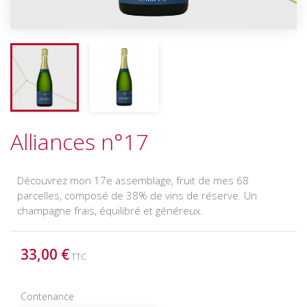
Alliances n°17
Découvrez mon 17e assemblage, fruit de mes 68
parcelles, composé de 38% de vins de réserve. Un
champagne frais, équilibré et généreux.
33,00 €
TTC
Contenance