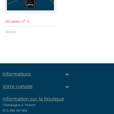
Arcanes n° 5
69,00 €
Informations

Votre compte

Information sur la boutique
Champagne A. Robert
RCS 384.187.969