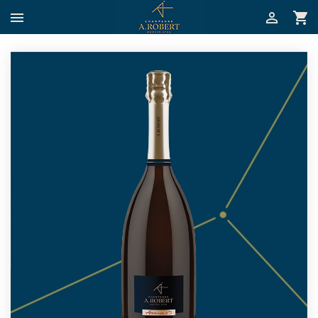


