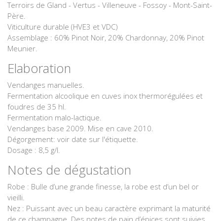
Terroirs de Gland - Vertus - Villeneuve - Fossoy - Mont-Saint-
Père.
Viticulture durable (HVE3 et VDC)
Assemblage : 60% Pinot Noir, 20% Chardonnay, 20% Pinot
Meunier.
Elaboration
Vendanges manuelles.
Fermentation alcoolique en cuves inox thermorégulées et
foudres de 35 hl.
Fermentation malo-lactique.
Vendanges base 2009. Mise en cave 2010.
Dégorgement: voir date sur l'étiquette.
Dosage : 8,5 g/l.
Notes de dégustation
Robe : Bulle d’une grande finesse, la robe est d’un bel or
vieilli.
Nez : Puissant avec un beau caractère exprimant la maturité
de ce champagne. Des notes de pain d’épices sont suivies